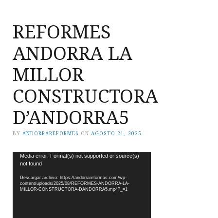
REFORMES
ANDORRA LA
MILLOR
CONSTRUCTORA
D’ANDORRA5
BY
ANDORRAREFORMES
ON
AGOSTO 21, 2025
Reproductor
Media error: Format(s) not supported or source(s)
not found
de
vídeo
Descargar archivo: https://andorrareformas.com/wp-
content/uploads/2025/08/REFORMES-ANDORRA-LA-
MILLOR-CONSTRUCTORA-DANDORRA5.mp4?_=1