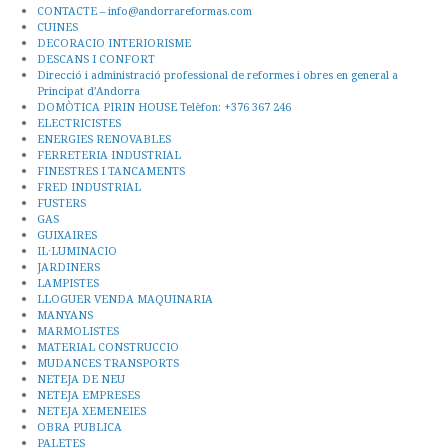
CONTACTE – info@andorrareformas.com
CUINES
DECORACIO INTERIORISME
DESCANS I CONFORT
Direcció i administració professional de reformes i obres en general a
Principat d’Andorra
DOMÒTICA PIRIN HOUSE Telèfon: +376 367 246
ELECTRICISTES
ENERGIES RENOVABLES
FERRETERIA INDUSTRIAL
FINESTRES I TANCAMENTS
FRED INDUSTRIAL
FUSTERS
GAS
GUIXAIRES
IL·LUMINACIO
JARDINERS
LAMPISTES
LLOGUER VENDA MAQUINARIA
MANYANS
MARMOLISTES
MATERIAL CONSTRUCCIO
MUDANCES TRANSPORTS
NETEJA DE NEU
NETEJA EMPRESES
NETEJA XEMENEIES
OBRA PUBLICA
PALETES