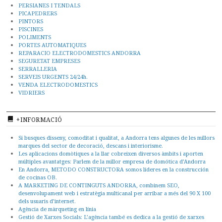
PERSIANES I TENDALS
PICAPEDRERS
PINTORS
PISCINES
POLIMENTS
PORTES AUTOMATIQUES
REPARACIO ELECTRODOMESTICS ANDORRA
SEGURETAT EMPRESES
SERRALLERIA
SERVEIS URGENTS 24/24h.
VENDA ELECTRODOMESTICS
VIDRIERS
+INFORMACIÓ
Si busques disseny, comoditat i qualitat, a Andorra tens algunes de les millors
marques del sector de decoració, descans i interiorisme.
Les aplicacions domòtiques a la llar cobreixen diversos àmbits i aporten
múltiples avantatges: Parlem de la millor empresa de domótica d’Andorra
En Andorra, METODO CONSTRUCTORA somos líderes en la construcción
de cocinas OB.
A MARKETING DE CONTINGUTS ANDORRA, combinem SEO,
desenvolupament web i estratègia multicanal per arribar a més del 90 X 100
dels usuaris d’internet.
Agència de màrqueting en línia
Gestió de Xarxes Socials: L’agència també es dedica a la gestió de xarxes