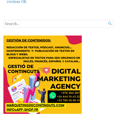
cocinas OB.
SEARCH

FOR...