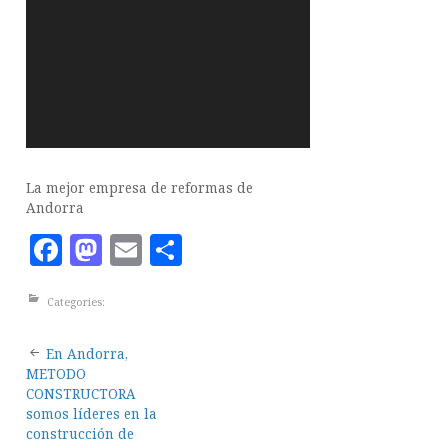
La mejor empresa de reformas de
Andorra
Facebook
Mastodon
Email
Compartir
Categories:
Post
En Andorra,
METODO
navigation
CONSTRUCTORA
somos líderes en la
construcción de