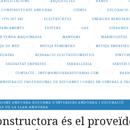
EABILITZACIONS
ARQUITECTES
BANYS
CONSTRUCTORES ANDORRA
CUINES
DECORACIO 
+376 367 246
ELECTRICISTES
ENERGIES RENOVAB
I TANCAMENTS
FUSTERS
GAS
GUIXAIRES
R VENDA MAQUINARIA
MANYANS
MARMOLISTES
JA DE NEU
NETEJA XEMENEIES
NETEJA EMPRESES
PEDRERS
REPARACIO ELECTRODOMESTICS
PINTOR
SEGURETAT EMPRESES
SERRALLERIA
SERVEIS 
CONTACTE – INFO@ANDORRAREFORMAS.COM
BARB
MINISTRACIÓ PROFESSIONAL DE REFORMES I OBRES EN GENERAL A PR
ORISME ANDORRA REFORMA D'INTERIORS ANDORRA I DECORACIÓ
LS DE LA LLAR ANDORRA
nstructora és el proveïd