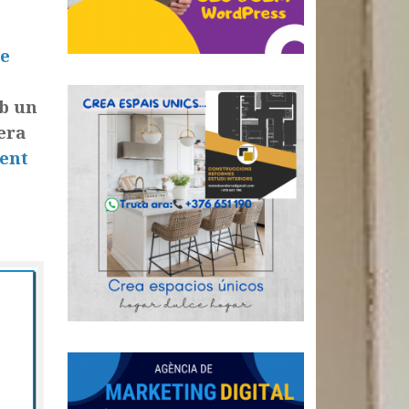
de
b un
era
ment