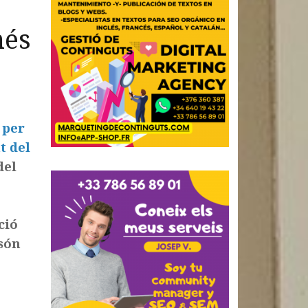
més
 per
t del
del
ció
 són