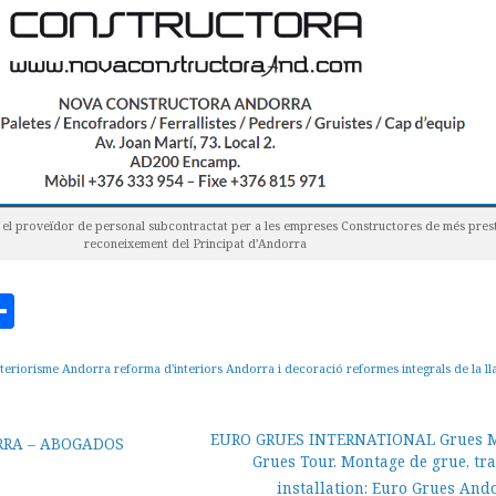
el proveïdor de personal subcontractat per a les empreses Constructores de més presti
reconeixement del Principat d’Andorra
ook
todon
mail
Compartir
nteriorisme Andorra reforma d'interiors Andorra i decoració reformes integrals de la ll
EURO GRUES INTERNATIONAL Grues M
RA – ABOGADOS
Grues Tour. Montage de grue, tra
installation: Euro Grues And