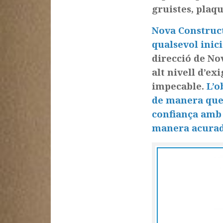
gruistes, plaqu
Nova Construct
qualsevol inic
direcció de N
alt nivell d’ex
impecable.
L’o
de manera que 
confiança amb 
manera acurad