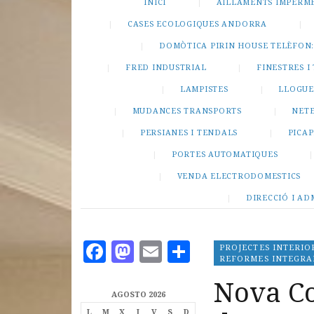
INICI
AILLAMENTS IMPERM
CASES ECOLOGIQUES ANDORRA
DOMÒTICA PIRIN HOUSE TELÈFON: 
FRED INDUSTRIAL
FINESTRES 
LAMPISTES
LLOGUE
MUDANCES TRANSPORTS
NETE
PERSIANES I TENDALS
PICA
PORTES AUTOMATIQUES
VENDA ELECTRODOMESTICS
DIRECCIÓ I AD
F
M
E
C
PROJECTES INTERI
REFORMES INTEGRA
a
as
m
o
Nova Co
c
to
ai
m
AGOSTO 2026
L
M
X
J
V
S
D