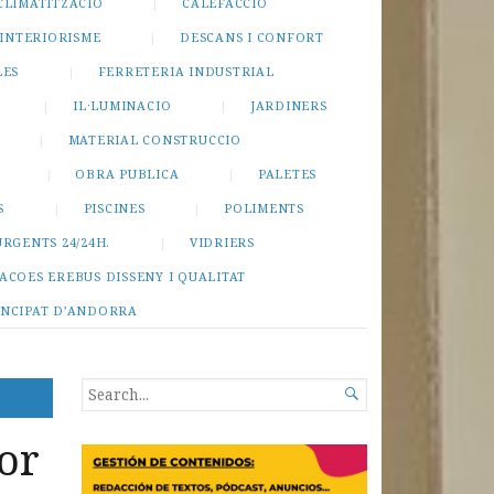
CLIMATITZACIO
CALEFACCIO
INTERIORISME
DESCANS I CONFORT
LES
FERRETERIA INDUSTRIAL
IL·LUMINACIO
JARDINERS
MATERIAL CONSTRUCCIO
OBRA PUBLICA
PALETES
S
PISCINES
POLIMENTS
URGENTS 24/24H.
VIDRIERS
ACOES EREBUS DISSENY I QUALITAT
INCIPAT D’ANDORRA
SEARCH

FOR...
or