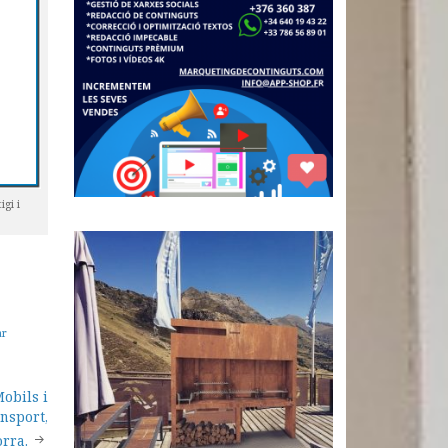
gi i
ar
obils i
nsport,
orra.