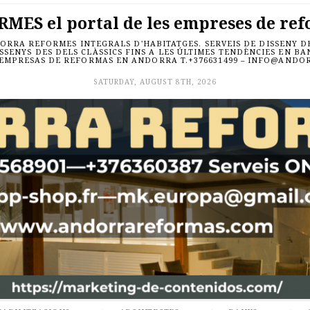
ES el portal de les empreses de ref
RRA REFORMES INTEGRALS D'HABITATGES. SERVEIS DE DISSENY DE 
SSENYS DES DELS CLÀSSICS FINS A LES ÚLTIMES TENDÈNCIES EN B
 EMPRESAS DE REFORMAS EN ANDORRA T.+376631499 – INFO@AND
SATURDAY, AUGUST 8TH, 2026