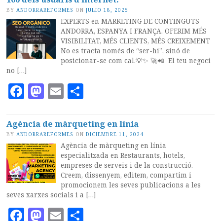
BY
ANDORRAREFORMES
ON
JULIO 18, 2025
EXPERTS en MARKETING DE CONTINGUTS
ANDORRA, ESPANYA I FRANÇA. OFERIM MÉS
VISIBILITAT, MÉS CLIENTS, MÉS CREIXEMENT
No es tracta només de “ser-hi”, sinó de
posicionar-se com cal.💡✨ 🚀📲 El teu negoci
no […]
Facebook
Mastodon
Email
Compartir
Agència de màrqueting en línia
BY
ANDORRAREFORMES
ON
DICIEMBRE 11, 2024
Agència de màrqueting en línia
especialitzada en Restaurants, hotels,
empreses de serveis i de la construcció.
Creem, dissenyem, editem, compartim i
promocionem les seves publicacions a les
seves xarxes socials i a […]
Facebook
Mastodon
Email
Compartir