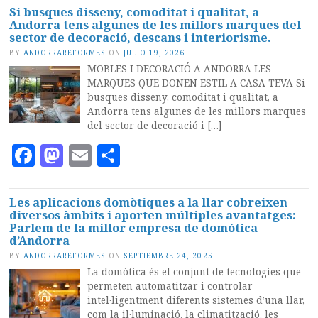
Si busques disseny, comoditat i qualitat, a
Andorra tens algunes de les millors marques del
sector de decoració, descans i interiorisme.
BY
ANDORRAREFORMES
ON
JULIO 19, 2026
MOBLES I DECORACIÓ A ANDORRA LES
MARQUES QUE DONEN ESTIL A CASA TEVA Si
busques disseny, comoditat i qualitat, a
Andorra tens algunes de les millors marques
del sector de decoració i […]
Facebook
Mastodon
Email
Compartir
Les aplicacions domòtiques a la llar cobreixen
diversos àmbits i aporten múltiples avantatges:
Parlem de la millor empresa de domótica
d’Andorra
BY
ANDORRAREFORMES
ON
SEPTIEMBRE 24, 2025
La domòtica és el conjunt de tecnologies que
permeten automatitzar i controlar
intel·ligentment diferents sistemes d’una llar,
com la il·luminació, la climatització, les