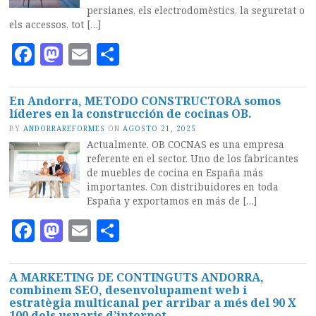
persianes, els electrodomèstics, la seguretat o
els accessos, tot […]
Facebook
Mastodon
Email
Compartir
En Andorra, METODO CONSTRUCTORA somos
líderes en la construcción de cocinas OB.
BY
ANDORRAREFORMES
ON
AGOSTO 21, 2025
Actualmente, OB COCNAS es una empresa
referente en el sector. Uno de los fabricantes
de muebles de cocina en España más
importantes. Con distribuidores en toda
España y exportamos en más de […]
Facebook
Mastodon
Email
Compartir
A MARKETING DE CONTINGUTS ANDORRA,
combinem SEO, desenvolupament web i
estratègia multicanal per arribar a més del 90 X
100 dels usuaris d’internet.