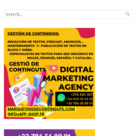
navigation
SEARCH

FOR...