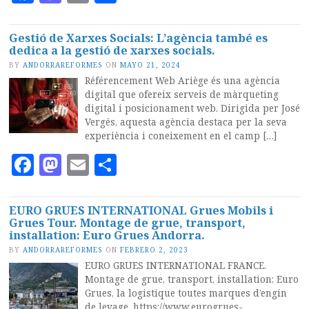
Gestió de Xarxes Socials: L’agència també es
dedica a la gestió de xarxes socials.
BY
ANDORRAREFORMES
ON
MAYO 21, 2024
Référencement Web Ariège és una agència
digital que ofereix serveis de màrqueting
digital i posicionament web. Dirigida per José
Vergés, aquesta agència destaca per la seva
experiència i coneixement en el camp […]
Facebook
Mastodon
Email
Compartir
EURO GRUES INTERNATIONAL Grues Mobils i
Grues Tour. Montage de grue, transport,
installation: Euro Grues Andorra.
BY
ANDORRAREFORMES
ON
FEBRERO 2, 2023
EURO GRUES INTERNATIONAL FRANCE.
Montage de grue, transport, installation: Euro
Grues, la logistique toutes marques d’engin
de levage. https://www.eurogrues-