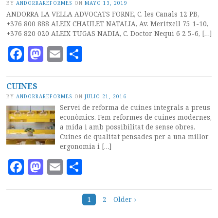
BY
ANDORRAREFORMES
ON
MAYO 13, 2019
ANDORRA LA VELLA ADVOCATS FORNE, C. les Canals 12 PB,
+376 800 888 ALEIX CHAULET NATALIA, Av. Meritxell 75 1-10,
+376 820 020 ALEIX TUGAS NADIA, C. Doctor Nequi 6 2 5-6, […]
Facebook
Mastodon
Email
Compartir
CUINES
BY
ANDORRAREFORMES
ON
JULIO 21, 2016
Servei de reforma de cuines integrals a preus
econòmics. Fem reformes de cuines modernes,
a mida i amb possibilitat de sense obres.
Cuines de qualitat pensades per a una millor
ergonomia i […]
Facebook
Mastodon
Email
Compartir
Posts
1
2
Older ›