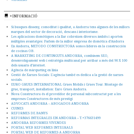
+INFORMACIÓ
Si busques disseny, comoditat i qualitat, a Andorra tens algunes de les millors
marques del sector de decoració, descans i interiorisme.
Les aplicacions domòtiques a la llar cobreixen diversos àmbits i aporten
múltiples avantatges: Parlem de la millor empresa de domótica d’Andorra
En Andorra, METODO CONSTRUCTORA somos líderes en la construcción
de cocinas OB.
A MARKETING DE CONTINGUTS ANDORRA, combinem SEO,
desenvolupament web i estratègia multicanal per arribar a més del 90 X 100
dels usuaris d’internet.
Agència de màrqueting en línia
Gestió de Xarxes Socials: L’agència també es dedica a la gestió de xarxes
socials.
EURO GRUES INTERNATIONAL Grues Mobils i Grues Tour. Montage de
grue, transport, installation: Euro Grues Andorra.
Nova Constructora és el proveïdor de personal subcontractat per a les
empreses Constructores de més prestigi
ADVOCATS ANDORRA – ABOGADOS ANDORRA
CUINES
REFORMES DE BANYS
REFORMAS INTEGRALES EN ANDORRA – T.+376631499
ANDORRA REFORMES VIVENDES
PORTAL WEB REFORMES INTEGRALS
PORTAL WEB DE REFORMES A ANDORRA