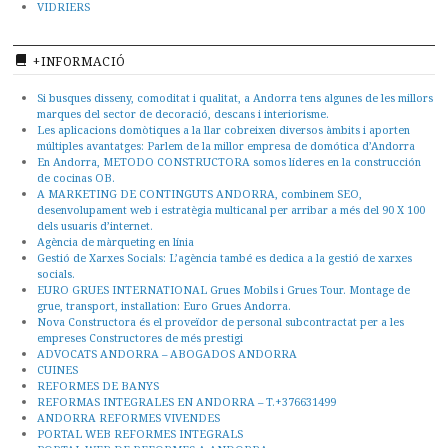
VIDRIERS
+INFORMACIÓ
Si busques disseny, comoditat i qualitat, a Andorra tens algunes de les millors
marques del sector de decoració, descans i interiorisme.
Les aplicacions domòtiques a la llar cobreixen diversos àmbits i aporten
múltiples avantatges: Parlem de la millor empresa de domótica d’Andorra
En Andorra, METODO CONSTRUCTORA somos líderes en la construcción
de cocinas OB.
A MARKETING DE CONTINGUTS ANDORRA, combinem SEO,
desenvolupament web i estratègia multicanal per arribar a més del 90 X 100
dels usuaris d’internet.
Agència de màrqueting en línia
Gestió de Xarxes Socials: L’agència també es dedica a la gestió de xarxes
socials.
EURO GRUES INTERNATIONAL Grues Mobils i Grues Tour. Montage de
grue, transport, installation: Euro Grues Andorra.
Nova Constructora és el proveïdor de personal subcontractat per a les
empreses Constructores de més prestigi
ADVOCATS ANDORRA – ABOGADOS ANDORRA
CUINES
REFORMES DE BANYS
REFORMAS INTEGRALES EN ANDORRA – T.+376631499
ANDORRA REFORMES VIVENDES
PORTAL WEB REFORMES INTEGRALS