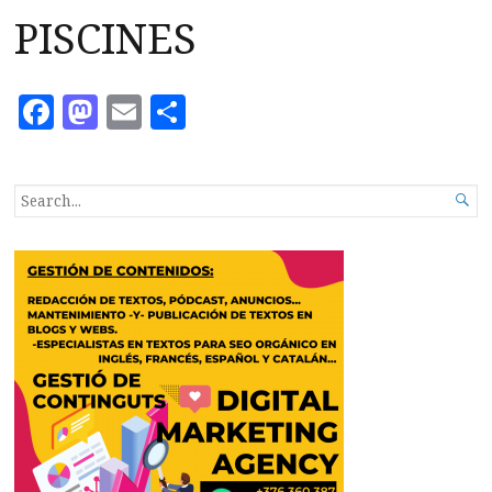
PISCINES
Facebook
Mastodon
Email
Compartir
SEARCH

FOR...