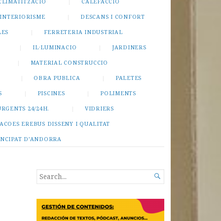
CLIMATITZACIO
CALEFACCIO
INTERIORISME
DESCANS I CONFORT
LES
FERRETERIA INDUSTRIAL
IL·LUMINACIO
JARDINERS
MATERIAL CONSTRUCCIO
OBRA PUBLICA
PALETES
S
PISCINES
POLIMENTS
URGENTS 24/24H.
VIDRIERS
ACOES EREBUS DISSENY I QUALITAT
INCIPAT D’ANDORRA
SEARCH

FOR...