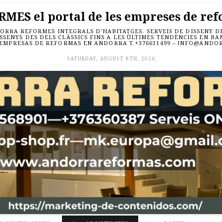
ES el portal de les empreses de ref
RRA REFORMES INTEGRALS D'HABITATGES. SERVEIS DE DISSENY DE 
SSENYS DES DELS CLÀSSICS FINS A LES ÚLTIMES TENDÈNCIES EN B
 EMPRESAS DE REFORMAS EN ANDORRA T.+376631499 – INFO@AND
SATURDAY, AUGUST 8TH, 2026