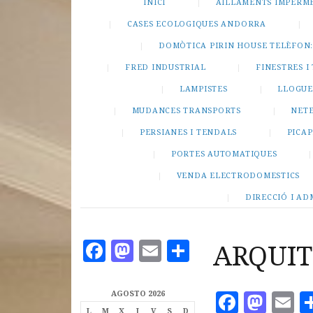
INICI
AILLAMENTS IMPERM
CASES ECOLOGIQUES ANDORRA
DOMÒTICA PIRIN HOUSE TELÈFON: 
FRED INDUSTRIAL
FINESTRES 
LAMPISTES
LLOGUE
MUDANCES TRANSPORTS
NETE
PERSIANES I TENDALS
PICA
PORTES AUTOMATIQUES
VENDA ELECTRODOMESTICS
DIRECCIÓ I AD
F
M
E
C
ARQUIT
a
as
m
o
c
to
ai
m
Faceb
Mas
E
AGOSTO 2026
L
M
X
J
V
S
D