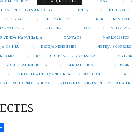
EABILITZACIONS
ARQUITECTES
BANYS
CONSTRUCTORES ANDORRA
CUINES
DECORACIO 
+376 367 246
ELECTRICISTES
ENERGIES RENOVAB
I TANCAMENTS
FUSTERS
GAS
GUIXAIRES
R VENDA MAQUINARIA
MANYANS
MARMOLISTES
JA DE NEU
NETEJA XEMENEIES
NETEJA EMPRESES
PEDRERS
REPARACIO ELECTRODOMESTICS
PINTOR
SEGURETAT EMPRESES
SERRALLERIA
SERVEIS 
CONTACTE – INFO@ANDORRAREFORMAS.COM
BARB
MINISTRACIÓ PROFESSIONAL DE REFORMES I OBRES EN GENERAL A PR
ECTES
ook
todon
mail
Compartir