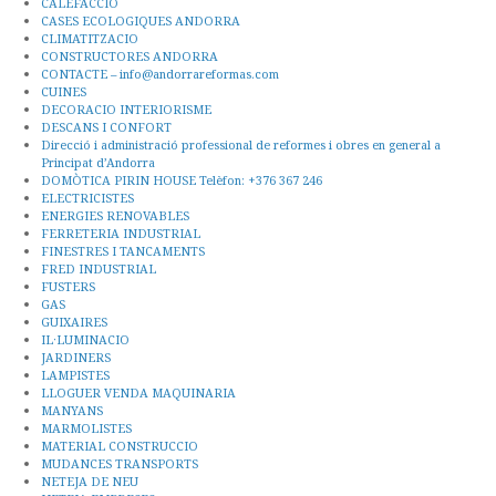
CALEFACCIO
CASES ECOLOGIQUES ANDORRA
CLIMATITZACIO
CONSTRUCTORES ANDORRA
CONTACTE – info@andorrareformas.com
CUINES
DECORACIO INTERIORISME
DESCANS I CONFORT
Direcció i administració professional de reformes i obres en general a
Principat d’Andorra
DOMÒTICA PIRIN HOUSE Telèfon: +376 367 246
ELECTRICISTES
ENERGIES RENOVABLES
FERRETERIA INDUSTRIAL
FINESTRES I TANCAMENTS
FRED INDUSTRIAL
FUSTERS
GAS
GUIXAIRES
IL·LUMINACIO
JARDINERS
LAMPISTES
LLOGUER VENDA MAQUINARIA
MANYANS
MARMOLISTES
MATERIAL CONSTRUCCIO
MUDANCES TRANSPORTS
NETEJA DE NEU