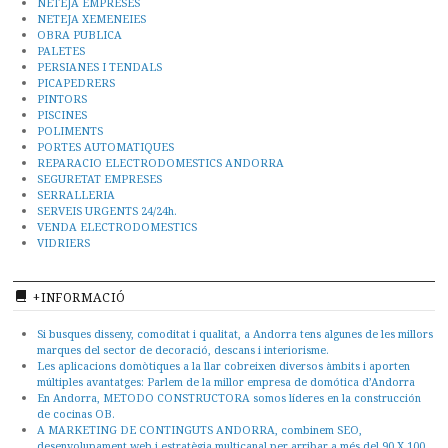
NETEJA EMPRESES
NETEJA XEMENEIES
OBRA PUBLICA
PALETES
PERSIANES I TENDALS
PICAPEDRERS
PINTORS
PISCINES
POLIMENTS
PORTES AUTOMATIQUES
REPARACIO ELECTRODOMESTICS ANDORRA
SEGURETAT EMPRESES
SERRALLERIA
SERVEIS URGENTS 24/24h.
VENDA ELECTRODOMESTICS
VIDRIERS
+INFORMACIÓ
Si busques disseny, comoditat i qualitat, a Andorra tens algunes de les millors
marques del sector de decoració, descans i interiorisme.
Les aplicacions domòtiques a la llar cobreixen diversos àmbits i aporten
múltiples avantatges: Parlem de la millor empresa de domótica d’Andorra
En Andorra, METODO CONSTRUCTORA somos líderes en la construcción
de cocinas OB.
A MARKETING DE CONTINGUTS ANDORRA, combinem SEO,
desenvolupament web i estratègia multicanal per arribar a més del 90 X 100