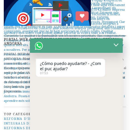
PORTAL WEB de REFORMES I PROJECTES a ANDORRA. REFORMAS
ANDORRA.
PORTAL WEB de REFORMES I PROJECTES a ANDORRA. REFORMAS
ANDORRA. Manteniment i reformes d'hotels, pensions, reformes de restaurants,
¿Cómo puedo ayudarte? - ¿Com
cases rurals, etc. Donem respostes globals a les necessitats constructives, de
disseny, equipament i mobiliari per a hotels i tot tipus de negocis. Ens dediquem al
el puc ajudar?
sector hoteler, (Aparthotels, hotels de ciutat, costa i muntanya, apartaments
07:53
turístics) oferint qualitat, disseny i competitivitat. Estem en constant evolució tant
en disseny de mobiliari per a hotels i construcció com en maquinària i
complements, per adaptar-nos sempre a les seves necessitats com a Hotelers i
Empresaris.
TOP CATEGORIES:
PROJECTES INTERIORISME ANDORRA
REFORMA D'INTERIORS ANDORRA I DECORACIÓ REFORMES
INTEGRALS DE LA LLAR ANDORRA
/
LA MEJOR EMPRESA DE
REFORMAS DE ANDORRA
/
SOMOS TU EMPRESA DE REFORMA