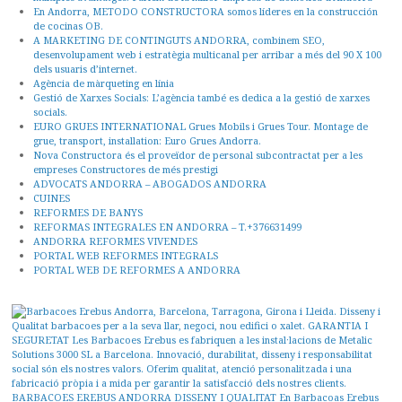
En Andorra, METODO CONSTRUCTORA somos líderes en la construcción
de cocinas OB.
A MARKETING DE CONTINGUTS ANDORRA, combinem SEO,
desenvolupament web i estratègia multicanal per arribar a més del 90 X 100
dels usuaris d’internet.
Agència de màrqueting en línia
Gestió de Xarxes Socials: L’agència també es dedica a la gestió de xarxes
socials.
EURO GRUES INTERNATIONAL Grues Mobils i Grues Tour. Montage de
grue, transport, installation: Euro Grues Andorra.
Nova Constructora és el proveïdor de personal subcontractat per a les
empreses Constructores de més prestigi
ADVOCATS ANDORRA – ABOGADOS ANDORRA
CUINES
REFORMES DE BANYS
REFORMAS INTEGRALES EN ANDORRA – T.+376631499
ANDORRA REFORMES VIVENDES
PORTAL WEB REFORMES INTEGRALS
PORTAL WEB DE REFORMES A ANDORRA