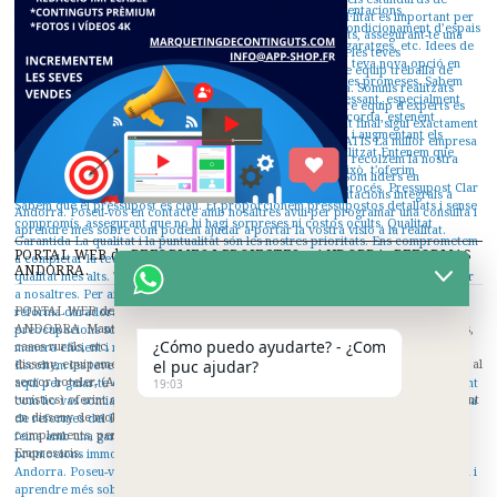
PORTAL WEB de REFORMES I PROJECTES a ANDORRA. REFORMAS
ANDORRA.
PORTAL WEB de REFORMES I PROJECTES a ANDORRA. REFORMAS
ANDORRA. Manteniment i reformes d'hotels, pensions, reformes de restaurants,
¿Cómo puedo ayudarte? - ¿Com
cases rurals, etc. Donem respostes globals a les necessitats constructives, de
disseny, equipament i mobiliari per a hotels i tot tipus de negocis. Ens dediquem al
el puc ajudar?
sector hoteler, (Aparthotels, hotels de ciutat, costa i muntanya, apartaments
19:03
turístics) oferint qualitat, disseny i competitivitat. Estem en constant evolució tant
en disseny de mobiliari per a hotels i construcció com en maquinària i
complements, per adaptar-nos sempre a les seves necessitats com a Hotelers i
Empresaris.