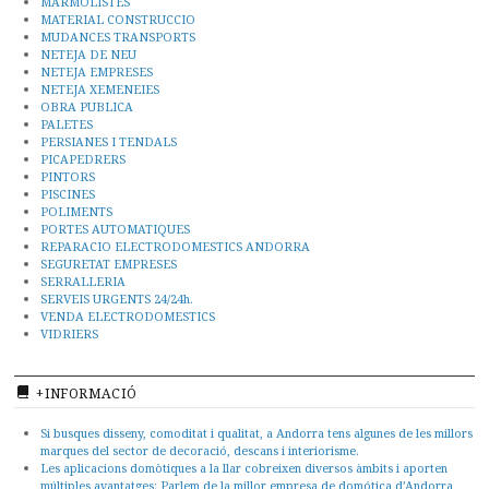
MARMOLISTES
MATERIAL CONSTRUCCIO
MUDANCES TRANSPORTS
NETEJA DE NEU
NETEJA EMPRESES
NETEJA XEMENEIES
OBRA PUBLICA
PALETES
PERSIANES I TENDALS
PICAPEDRERS
PINTORS
PISCINES
POLIMENTS
PORTES AUTOMATIQUES
REPARACIO ELECTRODOMESTICS ANDORRA
SEGURETAT EMPRESES
SERRALLERIA
SERVEIS URGENTS 24/24h.
VENDA ELECTRODOMESTICS
VIDRIERS
+INFORMACIÓ
Si busques disseny, comoditat i qualitat, a Andorra tens algunes de les millors
marques del sector de decoració, descans i interiorisme.
Les aplicacions domòtiques a la llar cobreixen diversos àmbits i aporten
múltiples avantatges: Parlem de la millor empresa de domótica d’Andorra