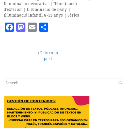
Il·luminació decorativa | Il·luminació
d’exterior | Il·luminació de bany |
Il·luminació infantil 8-12 anys | Sèries
Facebook
Mastodon
Email
Compartir
‹ Return to
post
SEARCH

FOR...