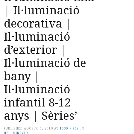
| Il·luminació
decorativa |
Il·luminació
d’exterior |
Il·luminació de
bany |
Il·luminació
infantil 8-12
anys | Sèries’
PUBLISHED
AGOSTO 1, 2016
AT
1000 × 848
IN
IL·LUMINACIO