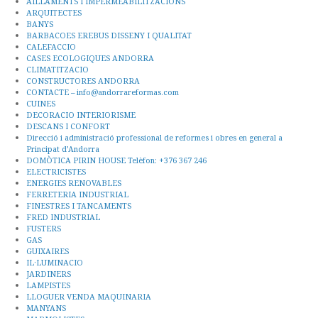
AILLAMENTS I IMPERMEABILITZACIONS
ARQUITECTES
BANYS
BARBACOES EREBUS DISSENY I QUALITAT
CALEFACCIO
CASES ECOLOGIQUES ANDORRA
CLIMATITZACIO
CONSTRUCTORES ANDORRA
CONTACTE – info@andorrareformas.com
CUINES
DECORACIO INTERIORISME
DESCANS I CONFORT
Direcció i administració professional de reformes i obres en general a
Principat d’Andorra
DOMÒTICA PIRIN HOUSE Telèfon: +376 367 246
ELECTRICISTES
ENERGIES RENOVABLES
FERRETERIA INDUSTRIAL
FINESTRES I TANCAMENTS
FRED INDUSTRIAL
FUSTERS
GAS
GUIXAIRES
IL·LUMINACIO
JARDINERS
LAMPISTES
LLOGUER VENDA MAQUINARIA
MANYANS