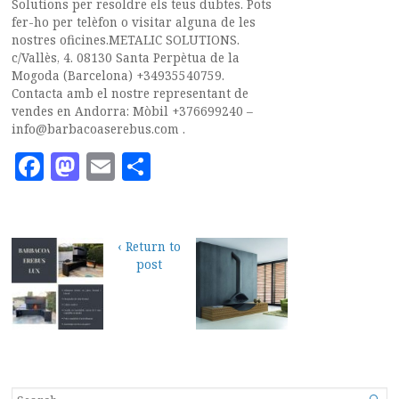
Solutions per resoldre els teus dubtes. Pots
fer-ho per telèfon o visitar alguna de les
nostres oficines.METALIC SOLUTIONS.
c/Vallès, 4. 08130 Santa Perpètua de la
Mogoda (Barcelona) +34935540759.
Contacta amb el nostre representant de
vendes en Andorra: Mòbil +376699240 –
info@barbacoaserebus.com .
Facebook
Mastodon
Email
Compartir
‹ Return to
post
SEARCH