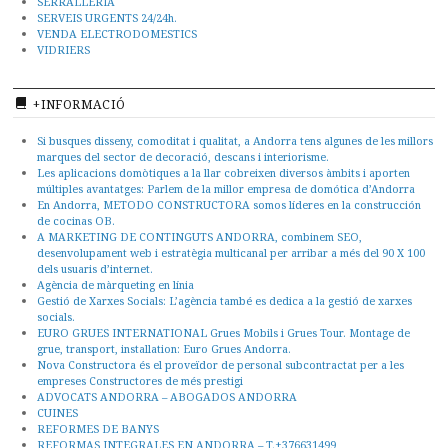
SERRALLERIA
SERVEIS URGENTS 24/24h.
VENDA ELECTRODOMESTICS
VIDRIERS
+INFORMACIÓ
Si busques disseny, comoditat i qualitat, a Andorra tens algunes de les millors
marques del sector de decoració, descans i interiorisme.
Les aplicacions domòtiques a la llar cobreixen diversos àmbits i aporten
múltiples avantatges: Parlem de la millor empresa de domótica d’Andorra
En Andorra, METODO CONSTRUCTORA somos líderes en la construcción
de cocinas OB.
A MARKETING DE CONTINGUTS ANDORRA, combinem SEO,
desenvolupament web i estratègia multicanal per arribar a més del 90 X 100
dels usuaris d’internet.
Agència de màrqueting en línia
Gestió de Xarxes Socials: L’agència també es dedica a la gestió de xarxes
socials.
EURO GRUES INTERNATIONAL Grues Mobils i Grues Tour. Montage de
grue, transport, installation: Euro Grues Andorra.
Nova Constructora és el proveïdor de personal subcontractat per a les
empreses Constructores de més prestigi
ADVOCATS ANDORRA – ABOGADOS ANDORRA
CUINES
REFORMES DE BANYS
REFORMAS INTEGRALES EN ANDORRA – T.+376631499