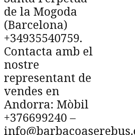
de la Mogoda
(Barcelona)
+34935540759.
Contacta amb el
nostre
representant de
vendes en
Andorra: Mòbil
+376699240 –
info@barbacoaserebus