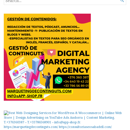

FOR...