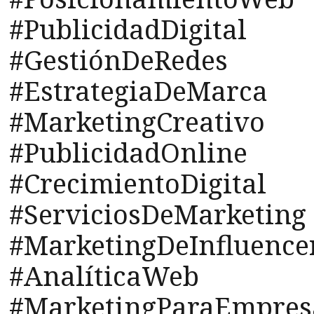
#PublicidadDigital
#GestiónDeRedes
#EstrategiaDeMarca
#MarketingCreativo
#PublicidadOnline
#CrecimientoDigital
#ServiciosDeMarketing
#MarketingDeInfluence
#AnalíticaWeb
#MarketingParaEmpres