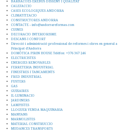
BARBACOES EREBUS DISSENY I QUALITAT
CALEFACCIO
CASES ECOLOGIQUES ANDORRA
CLIMATITZACIO
CONSTRUCTORES ANDORRA
CONTACTE – info@andorrareformas.com
CUINES
DECORACIO INTERIORISME
DESCANS I CONFORT
Direcció i administració professional de reformes i obres en general a
Principat d’Andorra
DOMÒTICA PIRIN HOUSE Telèfon: +376 367 246
ELECTRICISTES
ENERGIES RENOVABLES
FERRETERIA INDUSTRIAL
FINESTRES I TANCAMENTS
FRED INDUSTRIAL
FUSTERS
GAS
GUIXAIRES
IL·LUMINACIO
JARDINERS
LAMPISTES
LLOGUER VENDA MAQUINARIA
MANYANS
MARMOLISTES
MATERIAL CONSTRUCCIO
MUDANCES TRANSPORTS