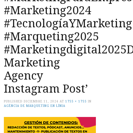
#Marketing2024
#TecnologíaYMarketing
#Marqueting2025
#Marketingdigital2025D
Marketing
Agency
Instagram Post’
PUBLISHED
DICIEMBRE 11, 2024
AT
1755 × 1755
IN
AGÈNCIA DE MÀRQUETING EN LÍNIA