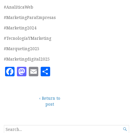
#AnalíticaWeb
#MarketingParaEmpresas
#Marketing2024
#TecnologíaYMarketing
#Marqueting2025
#Marketingdigital2025
Facebook
Mastodon
Email
Compartir
‹ Return to
post
SEARCH
