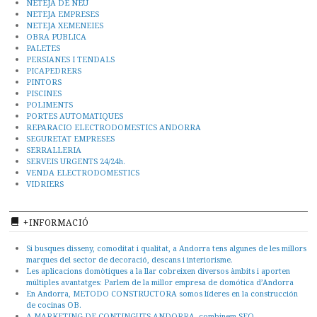
NETEJA DE NEU
NETEJA EMPRESES
NETEJA XEMENEIES
OBRA PUBLICA
PALETES
PERSIANES I TENDALS
PICAPEDRERS
PINTORS
PISCINES
POLIMENTS
PORTES AUTOMATIQUES
REPARACIO ELECTRODOMESTICS ANDORRA
SEGURETAT EMPRESES
SERRALLERIA
SERVEIS URGENTS 24/24h.
VENDA ELECTRODOMESTICS
VIDRIERS
+INFORMACIÓ
Si busques disseny, comoditat i qualitat, a Andorra tens algunes de les millors
marques del sector de decoració, descans i interiorisme.
Les aplicacions domòtiques a la llar cobreixen diversos àmbits i aporten
múltiples avantatges: Parlem de la millor empresa de domótica d’Andorra
En Andorra, METODO CONSTRUCTORA somos líderes en la construcción
de cocinas OB.
A MARKETING DE CONTINGUTS ANDORRA, combinem SEO,