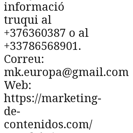
informació
truqui al
+376360387 o al
+33786568901.
Correu:
mk.europa@gmail.com
Web:
https://marketing-
de-
contenidos.com/