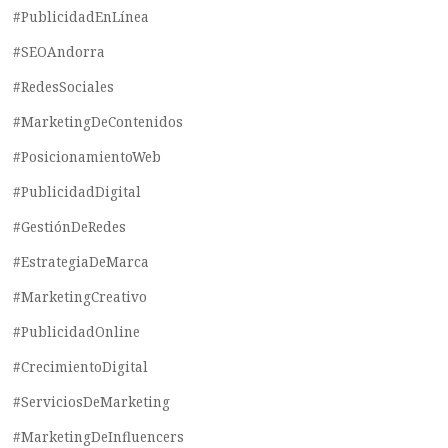
#PublicidadEnLínea
#SEOAndorra
#RedesSociales
#MarketingDeContenidos
#PosicionamientoWeb
#PublicidadDigital
#GestiónDeRedes
#EstrategiaDeMarca
#MarketingCreativo
#PublicidadOnline
#CrecimientoDigital
#ServiciosDeMarketing
#MarketingDeInfluencers