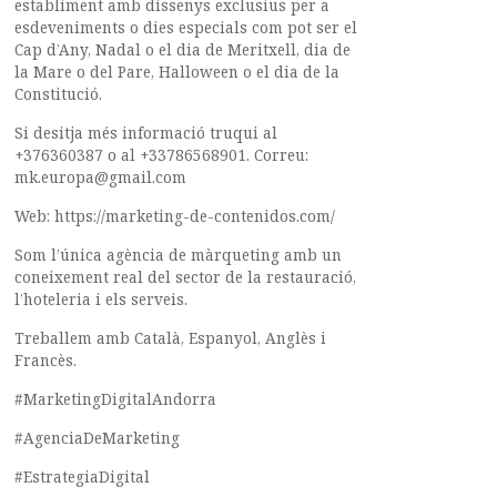
establiment amb dissenys exclusius per a
esdeveniments o dies especials com pot ser el
Cap d’Any, Nadal o el dia de Meritxell, dia de
la Mare o del Pare, Halloween o el dia de la
Constitució.
Si desitja més informació truqui al
+376360387 o al +33786568901. Correu:
mk.europa@gmail.com
Web: https://marketing-de-contenidos.com/
Som l’única agència de màrqueting amb un
coneixement real del sector de la restauració,
l’hoteleria i els serveis.
Treballem amb Català, Espanyol, Anglès i
Francès.
#MarketingDigitalAndorra
#AgenciaDeMarketing
#EstrategiaDigital