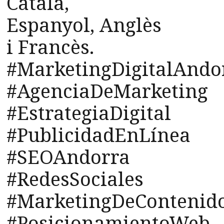
Català,
Espanyol, Anglès
i Francès.
#MarketingDigitalAndo
#AgenciaDeMarketing
#EstrategiaDigital
#PublicidadEnLínea
#SEOAndorra
#RedesSociales
#MarketingDeContenid
#PosicionamientoWeb